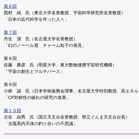
第６回
西村 純 氏（東京大学名誉教授、宇宙科学研究所名誉教授）
「日本の近代科学を作った人々」
第７回
丹生 潔 氏（名古屋大学名誉教授）
「幻のノーベル賞 チャーム粒子の発見」
第８回
佐藤 勝彦 氏（明星大学、東大数物連携宇宙研究機構）
「宇宙の創生とマルチバース」
第９回
小林 誠 氏（日本学術振興会理事、名古屋大学特別教授、高エネル
「CP対称性の破れの研究の進展」
第１０回
古在 由秀 氏（国立天文台名誉教授、県立ぐんま天文台台長）
「太陽系内天体の釣り合いの不思議」