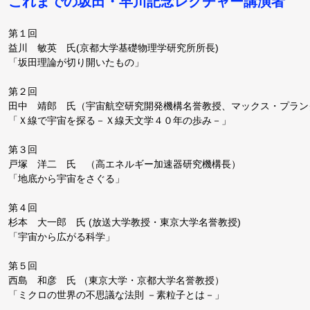
これまでの坂田・早川記念レクチャー講演者
第１回
益川 敏英 氏(京都大学基礎物理学研究所所長)
「坂田理論が切り開いたもの」
第２回
田中 靖郎 氏（宇宙航空研究開発機構名誉教授、マックス・プラン
「Ｘ線で宇宙を探る－Ｘ線天文学４０年の歩み－」
第３回
戸塚 洋二 氏 （高エネルギー加速器研究機構長）
「地底から宇宙をさぐる」
第４回
杉本 大一郎 氏 (放送大学教授・東京大学名誉教授)
「宇宙から広がる科学」
第５回
西島 和彦 氏 （東京大学・京都大学名誉教授）
「ミクロの世界の不思議な法則 －素粒子とは－」