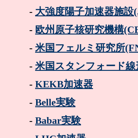
-
大強度陽子加速器施設(J-
-
欧州原子核研究機構(CE
-
米国フェルミ研究所(FNAL,
-
米国スタンフォード線形
-
KEKB加速器
-
Belle実験
-
Babar実験