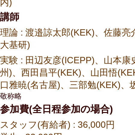
内)
講師
理論 : 渡邉諒太郎(KEK)、佐藤亮
大基研)
実験 : 田辺友彦(ICEPP)、山本康
州)、西田昌平(KEK)、山田悟(KE
口雅暁(名古屋)、三部勉(KEK)、坂
敬称略
参加費(全日程参加の場合)
スタッフ(有給者) : 36,000円