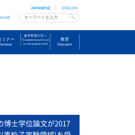
JAPANESE
ENGLISH
ernal)
進学希望の方へ
セミナー
教育
To students that wish to join
Seminar
us in the graduate school
Education
博士学位論文が2017
(素粒子実験領域)を受