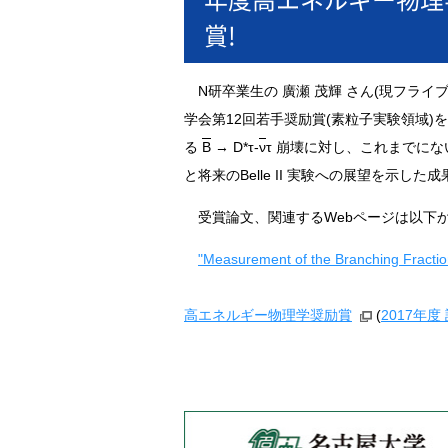
賞!
N研卒業生の 廣瀬 茂輝 さん(現フラ
学会第12回若手奨励賞(素粒子実験領域)
る
B
→ D*τ-
ν
τ 崩壊に対し、これまでに
と将来のBelle II 実験への展望を示し
受賞論文、関連するWebページは以下
"Measurement of the Branching Fraction
高エネルギー物理学奨励賞
(
2017年度