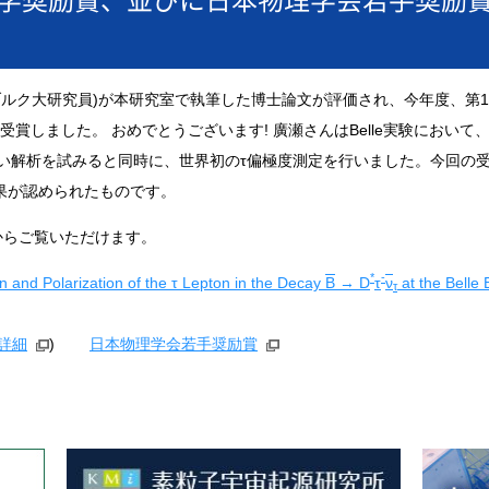
イブルク大研究員)が本研究室で執筆した博士論文が評価され、今年度、第
を受賞しました。 おめでとうございます! 廣瀬さんはBelle実験におい
ない解析を試みると同時に、世界初のτ偏極度測定を行いました。今回の
た成果が認められたものです。
からご覧いただけます。
*
-
 and Polarization of the τ Lepton in the Decay
B
→ D
τ
ν
at the Belle
τ
 詳細
)
日本物理学会若手奨励賞