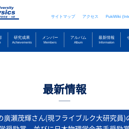
サイトマップ
アクセス
PukiWiki (Int
容
研究成果
メンバー
アルバム
最新情報
h
Achievements
Members
Album
Information
最新情報
の廣瀬茂輝さん(現フライブルク大研究員)の
学奨励賞、並びに日本物理学会若手奨励賞