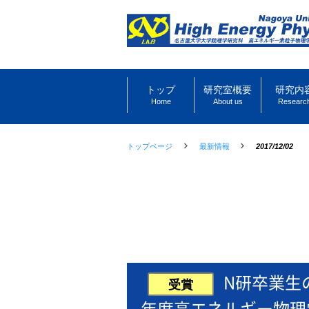
トップ
研究室概要
研究内
Home
About us
Researc
トップページ
最新情報
2017/12/02
N研卒業生
受賞
年度高エネルギー物理