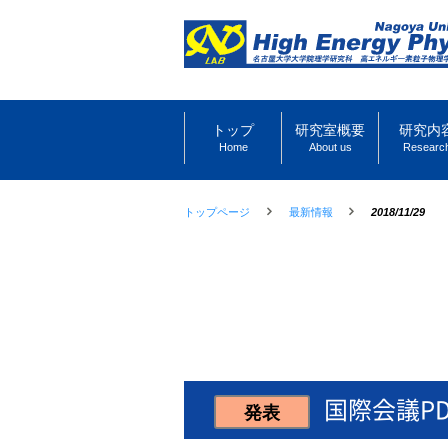
トップ
研究室概要
研究内
Home
About us
Researc
トップページ
最新情報
2018/11/29
国際会議P
発表