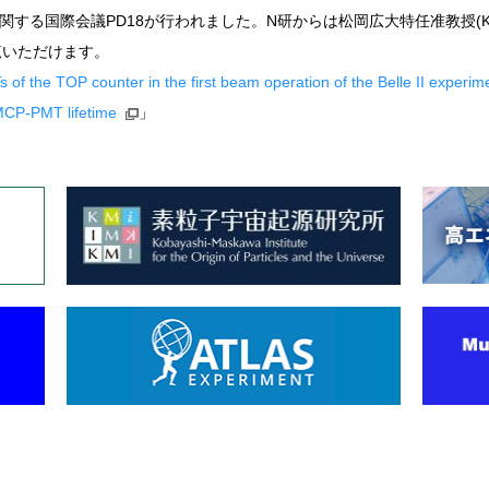
器に関する国際会議PD18が行われました。N研からは松岡広大特任准教授(
覧いただけます。
f the TOP counter in the first beam operation of the Belle II experim
MCP-PMT lifetime
」