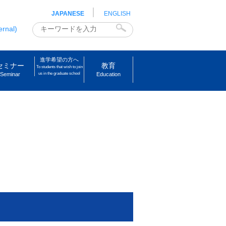
JAPANESE
ENGLISH
ernal)
進学希望の方へ
セミナー
教育
To students that wish to join
Seminar
us in the graduate school
Education