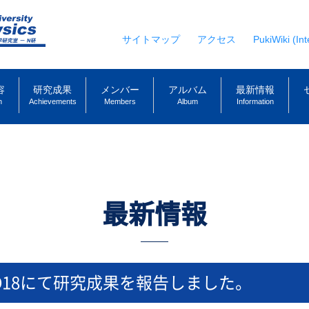
サイトマップ
アクセス
PukiWiki (Int
容
研究成果
メンバー
アルバム
最新情報
h
Achievements
Members
Album
Information
最新情報
D18にて研究成果を報告しました。