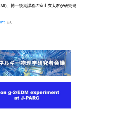
KMI)、博士後期課程の室山玄太君が研究発
ent
」