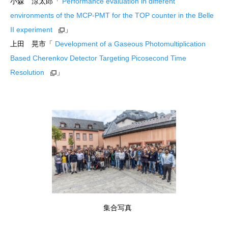
小森 涼太郎「
Performance evaluation in different
environments of the MCP-PMT for the TOP counter in the Belle
II experiment
」
上田 晃市「
Development of a Gaseous Photomultiplication
Based Cherenkov Detector Targeting Picosecond Time
Resolution
」
集合写真