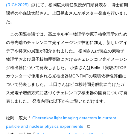
(RICH2025)
にて、松岡広大特任教授が口頭発表を、博士前期
課程の小森涼太郎さん、上田晃市さんがポスター発表を行いまし
た。
この国際会議では、高エネルギー物理学や原子核物理学のため
の最先端のチェレンコフ光イメージング技術に加え、新しいアイ
デアや将来の展望が紹介されました。 松岡さんは現在の素粒子
物理学および原子核物理実験におけるチェレンコフ光イメージン
グ検出器について発表しました。 小森さんはBelle II 実験のTOP
カウンターで使用される光検出器MCP-PMTの環境依存性評価に
ついて発表しました。 上田さんはピコ秒時間分解能に向けたガ
ス光電子増倍方式に基づくチェレンコフ検出器の開発について発
表しました。 発表内容は以下からご覧いただけます。
松岡 広大「
Cherenkov light imaging detectors in current
particle and nuclear physics experiments
」