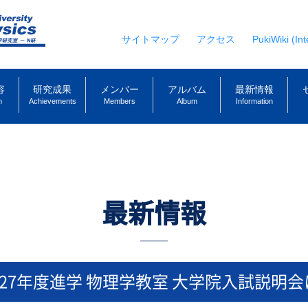
サイトマップ
アクセス
PukiWiki (Int
容
研究成果
メンバー
アルバム
最新情報
h
Achievements
Members
Album
Information
最新情報
027年度進学 物理学教室 大学院入試説明