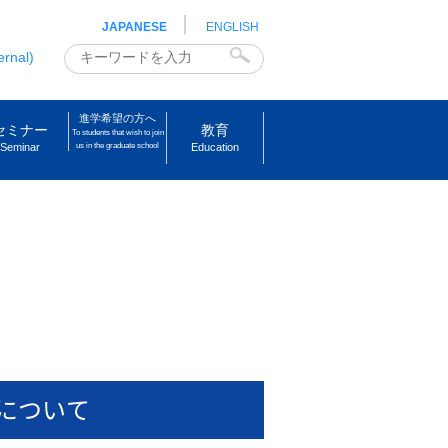
JAPANESE
ENGLISH
ernal)
進学希望の方へ
セミナー
教育
To students that wish to join
Seminar
us in the graduate school
Education
会について