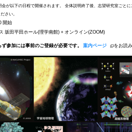
明会が以下の日程で開催されます。 全体説明終了後、志望研究室ごと
ください。
0 開始
田平田ホール(理学南館) + オンライン(ZOOM)
らず参加には事前のご登録が必要です。
案内ページ
をお読