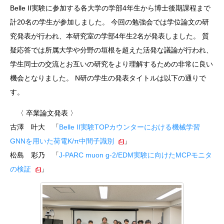
Belle II実験に参加する各大学の学部4年生から博士後期課程まで
計20名の学生が参加しました。 今回の勉強会では学位論文の研
究発表が行われ、本研究室の学部4年生2名が発表しました。 質
疑応答では所属大学や分野の垣根を超えた活発な議論が行われ、
学生同士の交流とお互いの研究をより理解するための非常に良い
機会となりました。 N研の学生の発表タイトルは以下の通りで
す。
〈 卒業論文発表 〉
古澤 叶大 「
Belle II実験TOPカウンターにおける機械学習
GNNを用いた荷電K/π中間子識別
」
松島 彩乃 「
J-PARC muon g-2/EDM実験に向けたMCPモニタ
の検証
」