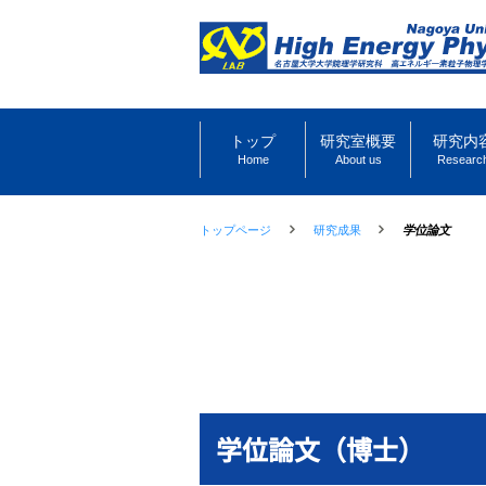
トップ
研究室概要
研究内
Home
About us
Researc
トップページ
研究成果
学位論文
学位論文（博士）