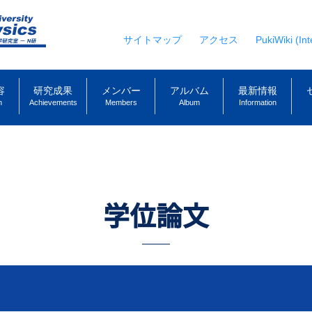
サイトマップ
アクセス
PukiWiki (Int
容
研究成果
メンバー
アルバム
最新情報
h
Achievements
Members
Album
Information
学位論文