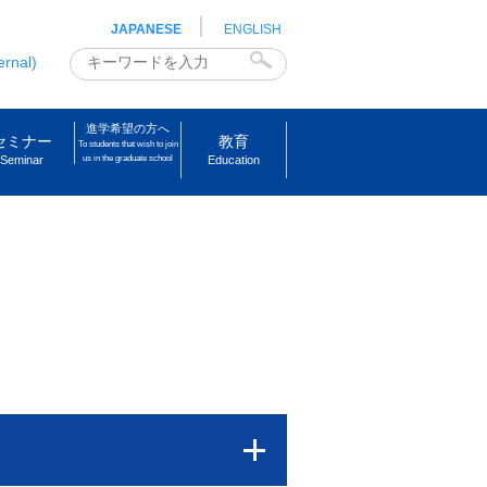
JAPANESE
ENGLISH
ernal)
進学希望の方へ
セミナー
教育
To students that wish to join
Seminar
us in the graduate school
Education